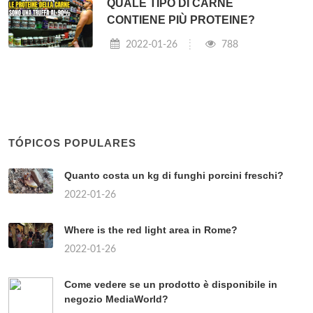
QUALE TIPO DI CARNE
CONTIENE PIÙ PROTEINE?
2022-01-26
788
TÓPICOS POPULARES
Quanto costa un kg di funghi porcini freschi?
2022-01-26
Where is the red light area in Rome?
2022-01-26
Come vedere se un prodotto è disponibile in
negozio MediaWorld?