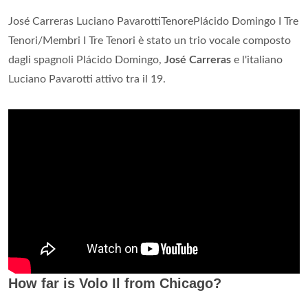
José Carreras Luciano PavarottiTenorePlácido Domingo I Tre
Tenori/Membri I Tre Tenori è stato un trio vocale composto
dagli spagnoli Plácido Domingo,
José Carreras
e l'italiano
Luciano Pavarotti attivo tra il 19.
How far is Volo Il from Chicago?