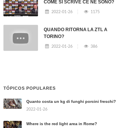
COME SI SCRIVE CE NE SONO?
2022-01-26
1175
QUANDO RITORNA LA ZTL A
TORINO?
2022-01-26
386
TÓPICOS POPULARES
Quanto costa un kg di funghi porcini freschi?
2022-01-26
Where is the red light area in Rome?