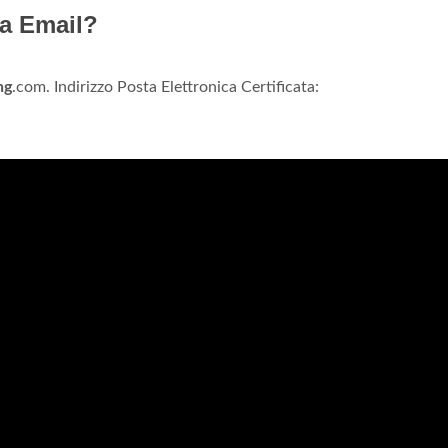
ia Email?
ng
.com. Indirizzo Posta Elettronica Certificata: