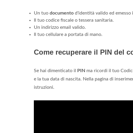
Risulta essere possibile contattare
ING
Direct an
inviare dei documenti. L'indirizzo a cui rivolgersi
1069 Milano.
Che documenti servono per a
Cosa ti serve
per
aprirlo?
Un tuo
documento
d'identità valido ed emesso i
Il tuo codice fiscale o tessera sanitaria.
Un indirizzo email valido.
Il tuo cellulare a portata di mano.
Come recuperare il PIN del c