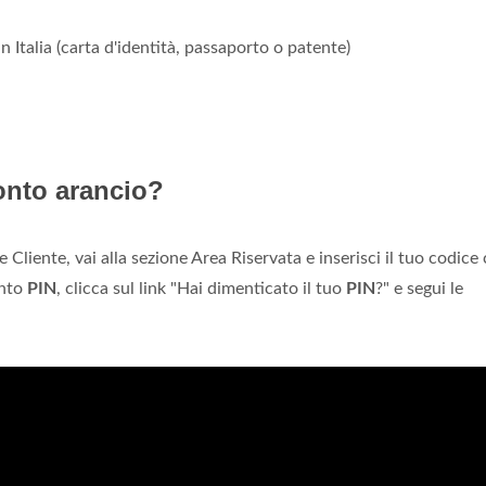
che attraverso la posta ordinaria, per esempio se vi è la necessit
 è il seguente:
ING
DIRECT – Direzione Clienti – Casella postale 
prire Conto Arancio?
n Italia (carta d'identità, passaporto o patente)
onto arancio?