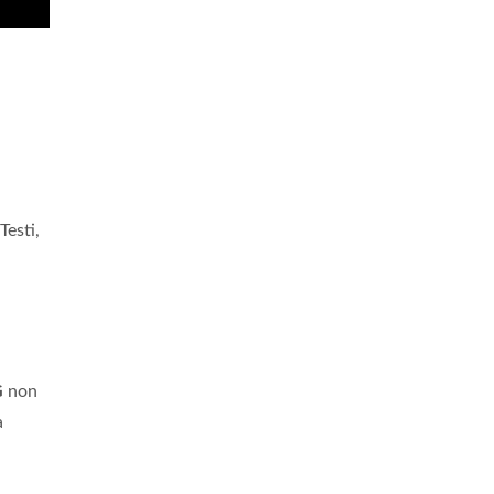
esti,
G
non
a