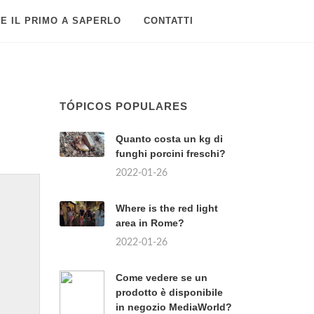
E IL PRIMO A SAPERLO
CONTATTI
TÓPICOS POPULARES
Quanto costa un kg di
funghi porcini freschi?
2022-01-26
Where is the red light
area in Rome?
2022-01-26
Come vedere se un
prodotto è disponibile
in negozio MediaWorld?