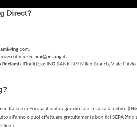
g Direct?
lami
@
ing
.com.
dirizzo ufficioreclami@pec.
ing
.it.
io
Reclami
all'indirizzo:
ING
BANK N.V Milan Branch, Viale Fulvio T
ng?
 in Italia e in Europa illimitati gratuiti con la carta di debito (
IN
uito all'anno e puoi effettuare gratuitamente bonifici SEPA (fino 
Clienti.