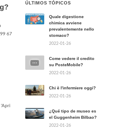
ng?
a
999 67
ÚLTIMOS TÓPICOS
Quale digestione
chimica avviene
prevalentemente nello
 'Apri
stomaco?
2022-01-26
Come vedere il credito