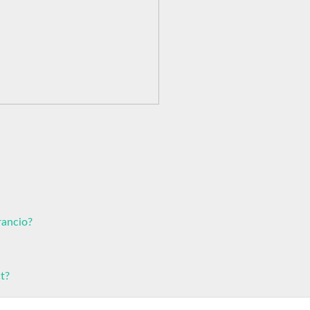
rancio?
t?