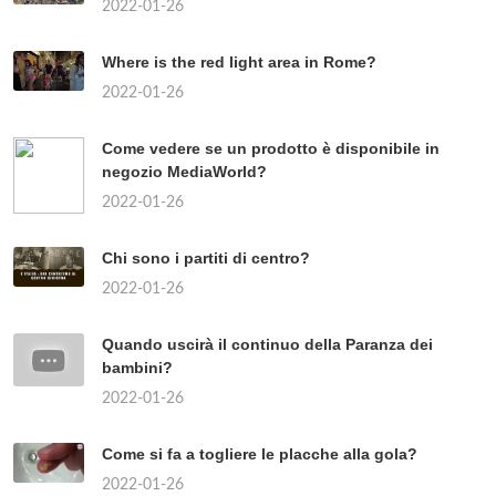
2022-01-26
Where is the red light area in Rome?
2022-01-26
Come vedere se un prodotto è disponibile in
negozio MediaWorld?
2022-01-26
Chi sono i partiti di centro?
2022-01-26
Quando uscirà il continuo della Paranza dei
bambini?
2022-01-26
Come si fa a togliere le placche alla gola?
2022-01-26