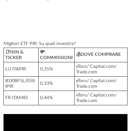
Migliori ETF PIR: Su quali investire?
📑ISIN &
💸
💰DOVE COMPRARE
TICKER
COMMISSIONI
eToro/ Capital.com/
LU ITAPIR
0,35%
Trade.com
IE00BF5LJ058
eToro/ Capital.com/
0,33%
IPIR
Trade.com
eToro/ Capital.com/
FR ITAMID
0,44%
Trade.com