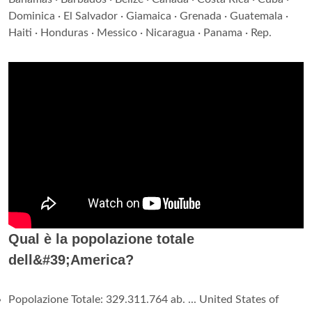
Dominica · El Salvador · Giamaica · Grenada · Guatemala ·
Haiti · Honduras · Messico · Nicaragua · Panama · Rep.
Qual è la popolazione totale
dell&#39;America?
Popolazione Totale: 329.311.764 ab. ... United States of