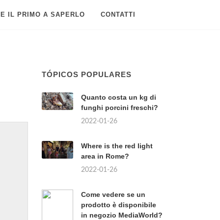
E IL PRIMO A SAPERLO
CONTATTI
TÓPICOS POPULARES
Quanto costa un kg di
funghi porcini freschi?
2022-01-26
Where is the red light
area in Rome?
2022-01-26
Come vedere se un
prodotto è disponibile
in negozio MediaWorld?