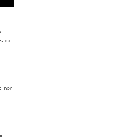
a
esami
ci non
per