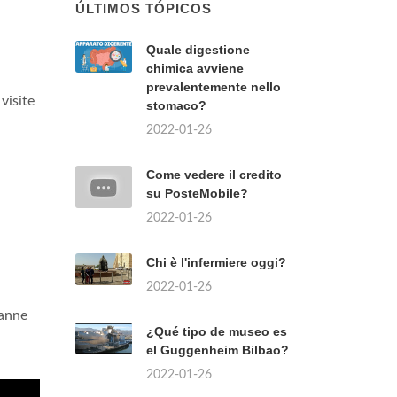
ÚLTIMOS TÓPICOS
Quale digestione
chimica avviene
prevalentemente nello
visite
stomaco?
2022-01-26
Come vedere il credito
su PosteMobile?
2022-01-26
Chi è l'infermiere oggi?
2022-01-26
ranne
¿Qué tipo de museo es
el Guggenheim Bilbao?
2022-01-26