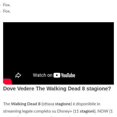
Fox.
Fox.
Dove Vedere The Walking Dead 8 stagione?
The
Walking Dead 8
(ottava
stagione
) è disponibile in
streaming legale completo su Disney+ (11
stagioni
), NOW (1