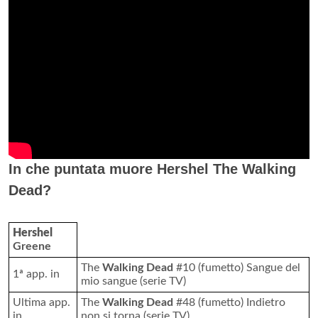
In che puntata muore Hershel The Walking
Dead?
Hershel
Greene
The
Walking Dead
#10 (fumetto) Sangue del
1ª app. in
mio sangue (serie TV)
Ultima app.
The
Walking Dead
#48 (fumetto) Indietro
in
non si torna (serie TV)