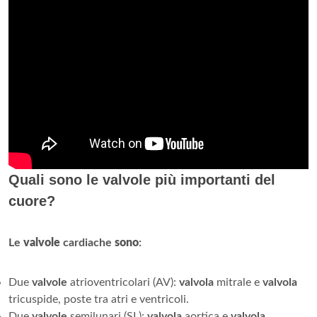
Quali sono le valvole più importanti del
cuore?
Le
valvole
cardiache
sono
:
Due
valvole
atrioventricolari (AV):
valvola
mitrale e
valvola
tricuspide, poste tra atri e ventricoli.
Due
valvole
semilunari (SL):
valvola
aortica e
valvola