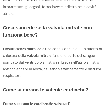
ventricolo sinistro dovrebbe espellere verso l'Aorta per
irrorare tutti gli organi, torna invece indietro nella cavità
atriale.
Cosa succede se la valvola mitrale non
funziona bene?
L'insufficienza
mitralica
è una condizione in cui un difetto di
chiusura della
valvola mitrale
fa sì che parte del sangue
pompato dal ventricolo sinistro refluisca nell'atrio sinistro
anziché andare in aorta, causando affaticamento e disturbi
respiratori.
Come si curano le valvole cardiache?
Come si curano
le cardiopatie
valvolari
?