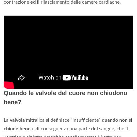
contrazione
ed il
rilasciamento delle camere cardiache.
Quando le valvole del cuore non chiudono
bene?
La
valvola
mitralica
si
definisce “insufficiente”
quando non si
chiude bene
e
di
conseguenza una parte
del
sangue, che
il