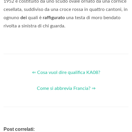
1952 è costituito da uno scudo ovale ornato da una cornice
cesellata, suddiviso da una croce rossa in quattro cantoni, in
ognuno
dei
quali è
raffigurato
una testa di moro bendato
rivolta a sinistra di chi guarda.
⇐ Cosa vuol dire qualifica KA08?
Come si abbrevia Francia? ⇒
Post correlati: