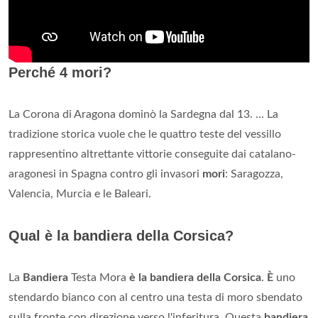
Perché 4 mori?
La Corona di Aragona dominò la Sardegna dal 13. ... La
tradizione storica vuole che le quattro teste del vessillo
rappresentino altrettante vittorie conseguite dai catalano-
aragonesi in Spagna contro gli invasori
mori
: Saragozza,
Valencia, Murcia e le Baleari.
Qual è la bandiera della Corsica?
La
Bandiera
Testa Mora
è la bandiera della Corsica
.
È
uno
stendardo bianco con al centro una testa di moro sbendato
sulla fronte con direzione verso l'inferitura. Questa
bandiera