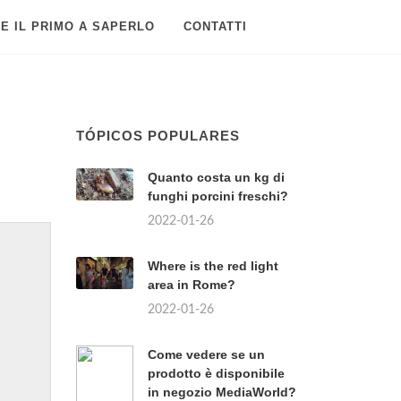
E IL PRIMO A SAPERLO
CONTATTI
TÓPICOS POPULARES
Quanto costa un kg di
funghi porcini freschi?
2022-01-26
Where is the red light
area in Rome?
2022-01-26
Come vedere se un
prodotto è disponibile
in negozio MediaWorld?