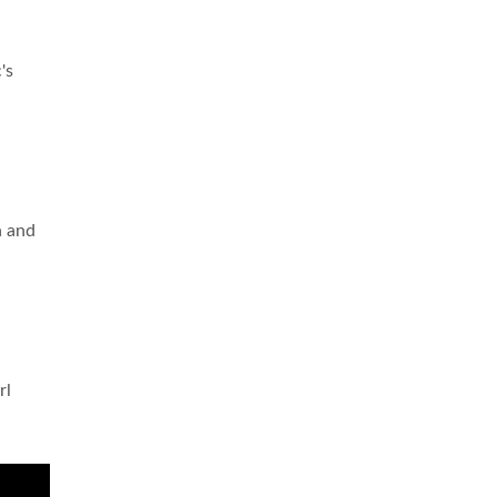
's
h and
rl