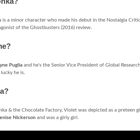
Wonka?
 is a minor character who made his debut in the Nostalgia Critic
agonist of the Ghostbusters (2016) review.
me?
ne Puglia
and he's the Senior Vice President of Global Researc
lucky he is.
ka?
nka & the Chocolate Factory, Violet was depicted as a preteen gi
enise Nickerson
and was a girly girl.