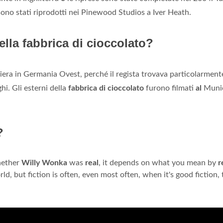
sono stati riprodotti nei Pinewood Studios a Iver Heath.
ella fabbrica di cioccolato?
era in Germania Ovest, perché il regista trovava particolarment
hi. Gli esterni della
fabbrica di cioccolato
furono filmati
al
Muni
?
hether
Willy
Wonka
was
real
, it depends on what you mean by
r
rld, but fiction is often, even most often, when it's good fiction, 