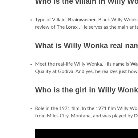
Who is the villain in Willy 
Type of Villain.
Brainwasher
. Black Willy Wonka
review of The Lorax . He serves as the main ant
What is Willy Wonka real na
Meet the real-life Willy Wonka. His name is
Way
Quality at Godiva. And yes, he realizes just how 
Who is the girl in Willy Won
Role in the 1971 film. In the 1971 film Willy Wo
from Miles City, Montana, and was played by
D