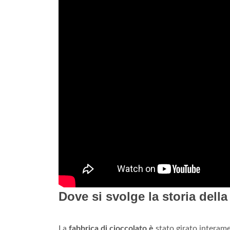
Dove si svolge la storia della
La
fabbrica di cioccolato è
stato girato interame