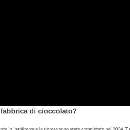
 fabbrica di cioccolato?
nte in Inghilterra
e
le riprese sono state completate nel 2004. Tut