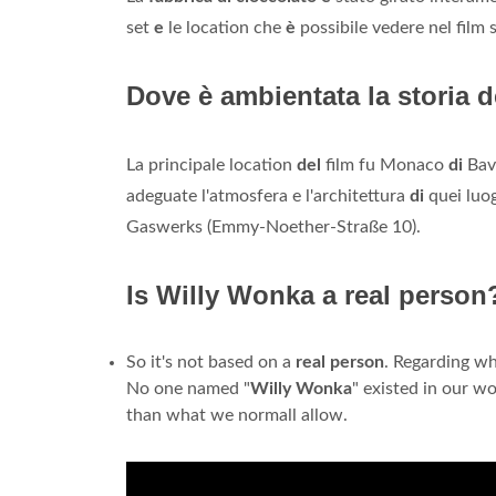
set
e
le location che
è
possibile vedere nel film 
Dove è ambientata la storia d
La principale location
del
film fu Monaco
di
Bavi
adeguate l'atmosfera e l'architettura
di
quei luog
Gaswerks (Emmy-Noether-Straße 10).
Is Willy Wonka a real person
So it's not based on a
real
person
. Regarding w
No one named "
Willy
Wonka
" existed in our wo
than what we normall allow.