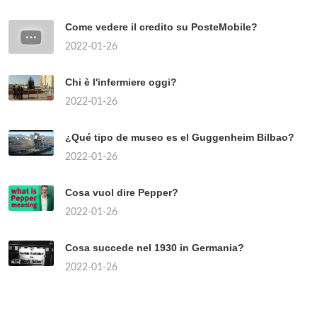
Come vedere il credito su PosteMobile?
2022-01-26
Chi è l'infermiere oggi?
2022-01-26
¿Qué tipo de museo es el Guggenheim Bilbao?
2022-01-26
Cosa vuol dire Pepper?
2022-01-26
Cosa succede nel 1930 in Germania?
2022-01-26