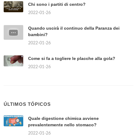
Chi sono i partiti di centro?
2022-01-26
Quando uscirà il continuo della Paranza dei
bambini?
2022-01-26
Come si fa a togliere le placche alla gola?
2022-01-26
ÚLTIMOS TÓPICOS
Quale digestione chimica avviene
prevalentemente nello stomaco?
2022-01-26