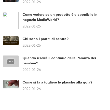
2022-01-26
Come vedere se un prodotto è disponibile in
negozio MediaWorld?
2022-01-26
Chi sono i partiti di centro?
2022-01-26
Quando uscirà il continuo della Paranza dei
bambini?
2022-01-26
Come si fa a togliere le placche alla gola?
2022-01-26