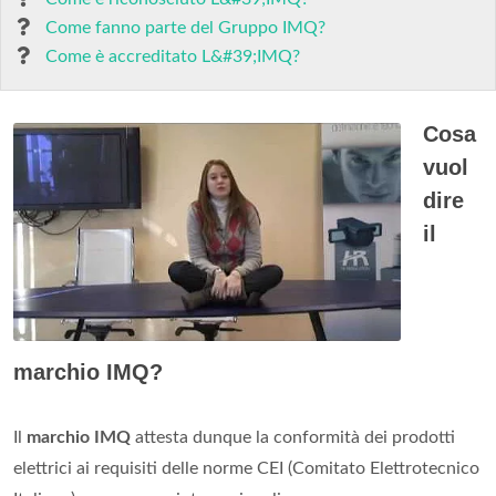
Come fanno parte del Gruppo IMQ?
Come è accreditato L&#39;IMQ?
Cosa
vuol
dire
il
marchio IMQ?
Il
marchio IMQ
attesta dunque la conformità dei prodotti
elettrici ai requisiti delle norme CEI (Comitato Elettrotecnico