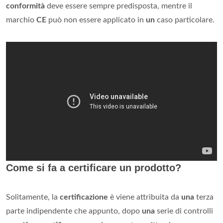
conformità
deve essere sempre predisposta, mentre il
marchio
CE
può non essere applicato in
un
caso particolare.
Come si fa a certificare un prodotto?
Solitamente, la
certificazione
è viene attribuita da
una
terza
parte indipendente che appunto, dopo
una
serie di controlli