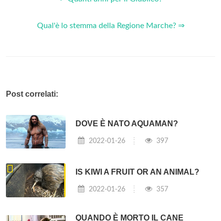
Qual'è lo stemma della Regione Marche? ⇒
Post correlati:
DOVE È NATO AQUAMAN?
2022-01-26
397
IS KIWI A FRUIT OR AN ANIMAL?
2022-01-26
357
QUANDO È MORTO IL CANE