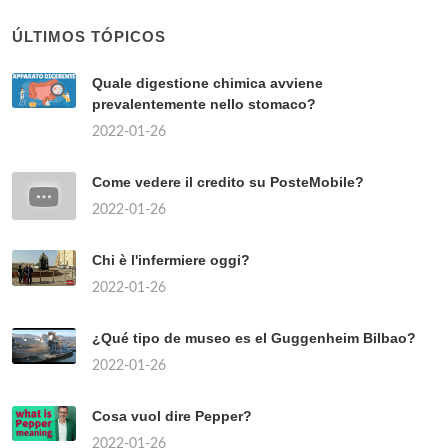
ÚLTIMOS TÓPICOS
Quale digestione chimica avviene
prevalentemente nello stomaco?
2022-01-26
Come vedere il credito su PosteMobile?
2022-01-26
Chi è l'infermiere oggi?
2022-01-26
¿Qué tipo de museo es el Guggenheim Bilbao?
2022-01-26
Cosa vuol dire Pepper?
2022-01-26