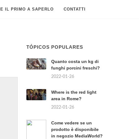
E IL PRIMO A SAPERLO
CONTATTI
TÓPICOS POPULARES
Quanto costa un kg di
funghi porcini freschi?
2022-01-26
Where is the red light
area in Rome?
2022-01-26
Come vedere se un
prodotto è disponibile
in negozio MediaWorld?