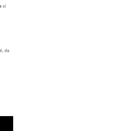
a
si
é, da