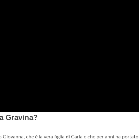
sa Gravina?
 Giovanna, che è la vera figlia
di
Carla e che per anni ha portato 