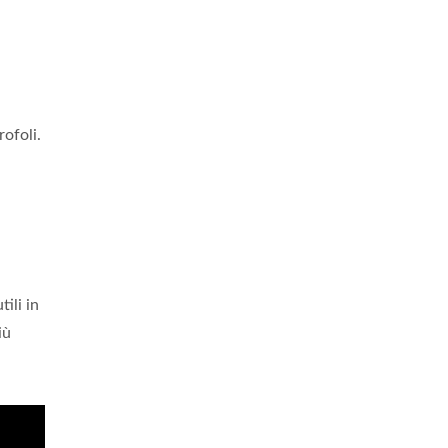
rofoli.
tili in
iù