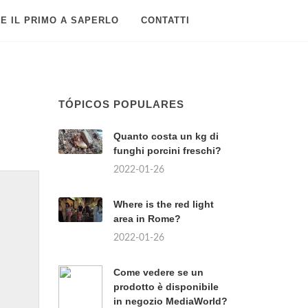
E IL PRIMO A SAPERLO
CONTATTI
TÓPICOS POPULARES
Quanto costa un kg di
funghi porcini freschi?
2022-01-26
Where is the red light
area in Rome?
2022-01-26
Come vedere se un
prodotto è disponibile
in negozio MediaWorld?