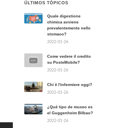
ÚLTIMOS TÓPICOS
Quale digestione
chimica avviene
prevalentemente nello
stomaco?
2022-01-26
Come vedere il credito
su PosteMobile?
2022-01-26
Chi è l'infermiere oggi?
2022-01-26
¿Qué tipo de museo es
el Guggenheim Bilbao?
2022-01-26