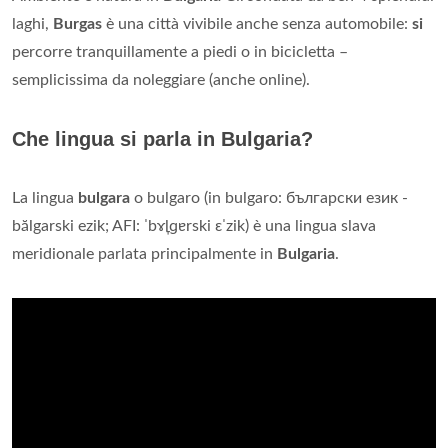
laghi,
Burgas
è una città vivibile anche senza automobile:
si
percorre tranquillamente a piedi o in bicicletta –
semplicissima da noleggiare (anche online).
Che lingua si parla in Bulgaria?
La lingua
bulgara
o bulgaro (in bulgaro: български език -
bălgarski ezik; AFI: ˈbɤ̞lɡɐrski ɛˈzik) è una lingua slava
meridionale parlata principalmente in
Bulgaria
.