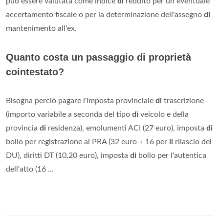
può essere valutata come indice
di
reddito per un eventuale
accertamento fiscale o per la determinazione dell'assegno
di
mantenimento all'ex.
Quanto costa un passaggio di proprietà
cointestato?
Bisogna perciò pagare l'imposta provinciale
di
trascrizione
(importo variabile a seconda del tipo
di
veicolo e della
provincia
di
residenza), emolumenti ACI (27 euro), imposta
di
bollo per registrazione al PRA (32 euro + 16 per
il
rilascio del
DU), diritti DT (10,20 euro), imposta
di
bollo per l'autentica
dell'atto (16 ...