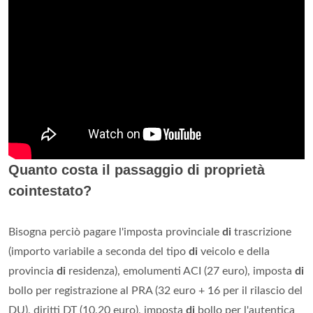
Quanto costa il passaggio di proprietà
cointestato?
Bisogna perciò pagare l'imposta provinciale
di
trascrizione
(importo variabile a seconda del tipo
di
veicolo e della
provincia
di
residenza), emolumenti ACI (27 euro), imposta
di
bollo per registrazione al PRA (32 euro + 16 per il rilascio del
DU), diritti DT (10,20 euro), imposta
di
bollo per l'autentica