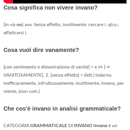
Cosa significa non vivere invano?
[in-và-
no
] avv. Senza effetto, inutilmente: cercare i. qlco.;
affaticarsi i.
Cosa vuol dire vanamente?
[con sentimento e dimostrazione di vanità] ≈ e ↔ [→
VANITOSAMENTE]. 2. [senza effetto] ≈ (lett.) indarno,
inefficacemente, infruttuosamente, inutilmente, invano, per
niente, (non com.)
Che cos'è invano in analisi grammaticale?
CATEGORIA
GRAMMATICALE
DI
INVANO
Invano
è un