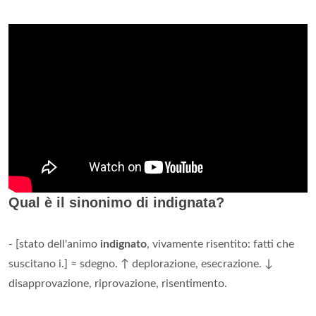
Qual è il sinonimo di indignata?
- [stato dell'animo
indignato
, vivamente risentito: fatti che
suscitano i.] ≈ sdegno. ↑ deplorazione, esecrazione. ↓
disapprovazione, riprovazione, risentimento.