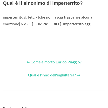
Qual è il sinonimo di imperterrito?
imperterrĭtus], lett. - [che non lascia trasparire alcuna
emozione] ≈ e ↔ [→ IMPASSIBILE]. impertèrrito agg.
⇐ Come è morto Enrico Piaggio?
Qual è l'inno dell'inghilterra? ⇒