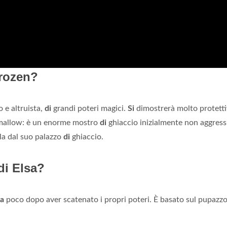
Frozen?
 e altruista,
di
grandi poteri magici.
Si
dimostrerà molto protetti
shmallow: è un enorme mostro
di
ghiaccio inizialmente non aggress
la dal suo palazzo
di
ghiaccio.
di Elsa?
sa
poco dopo aver scatenato i propri poteri. È basato sul pupazz