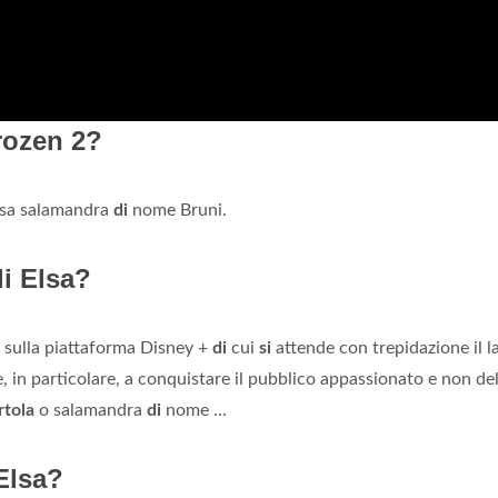
rozen 2?
iosa salamandra
di
nome Bruni.
di Elsa?
o sulla piattaforma Disney +
di
cui
si
attende con trepidazione il l
, in particolare, a conquistare il pubblico appassionato e non del
rtola
o salamandra
di
nome ...
Elsa?