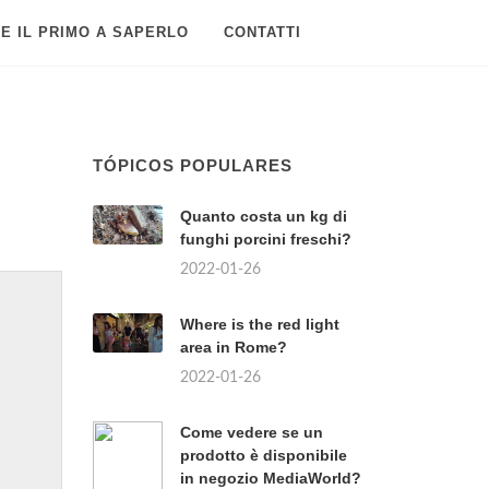
E IL PRIMO A SAPERLO
CONTATTI
TÓPICOS POPULARES
Quanto costa un kg di
funghi porcini freschi?
2022-01-26
Where is the red light
area in Rome?
2022-01-26
Come vedere se un
prodotto è disponibile
in negozio MediaWorld?