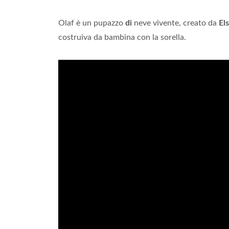
Olaf è un pupazzo
di
neve vivente, creato da
El
costruiva da bambina con la sorella.