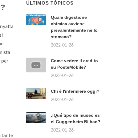
ÚLTIMOS TÓPICOS
o?
Quale digestione
chimica avviene
nyatta
prevalentemente nello
el
stomaco?
ne
2022-01-26
nista
Come vedere il credito
 per
su PosteMobile?
2022-01-26
Chi è l'infermiere oggi?
2022-01-26
¿Qué tipo de museo es
el Guggenheim Bilbao?
2022-01-26
itante