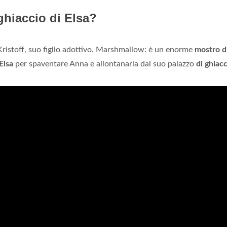
ghiaccio di Elsa?
ristoff, suo figlio adottivo. Marshmallow: è un enorme
mostro d
Elsa
per spaventare Anna e allontanarla dal suo palazzo
di ghiac