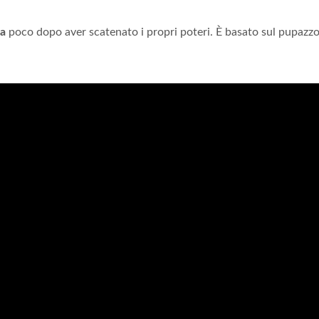
sa
poco dopo aver scatenato i propri poteri. È basato sul pupazz