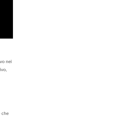
vo nei
ivo,
o che