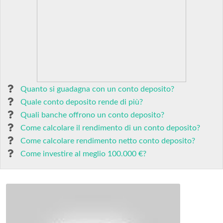
Quanto si guadagna con un conto deposito?
Quale conto deposito rende di più?
Quali banche offrono un conto deposito?
Come calcolare il rendimento di un conto deposito?
Come calcolare rendimento netto conto deposito?
Come investire al meglio 100.000 €?