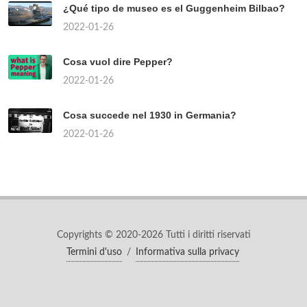
¿Qué tipo de museo es el Guggenheim Bilbao?
2022-01-26
Cosa vuol dire Pepper?
2022-01-26
Cosa succede nel 1930 in Germania?
2022-01-26
Copyrights © 2020-2026 Tutti i diritti riservati
Termini d'uso
/
Informativa sulla privacy