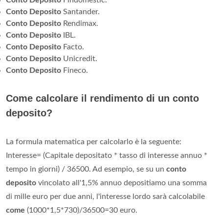
Conto Deposito
Findomestic.
Conto Deposito
Santander.
Conto Deposito
Rendimax.
Conto Deposito
IBL.
Conto Deposito
Facto.
Conto Deposito
Unicredit.
Conto Deposito
Fineco.
Come calcolare il rendimento di un conto
deposito?
La formula matematica per calcolarlo è la seguente:
Interesse= (Capitale depositato * tasso di interesse annuo *
tempo in giorni) / 36500. Ad esempio, se su un
conto
deposito
vincolato all'1,5% annuo depositiamo una somma
di mille euro per due anni, l'interesse lordo sarà calcolabile
come
(1000*1,5*730)/36500=30 euro.