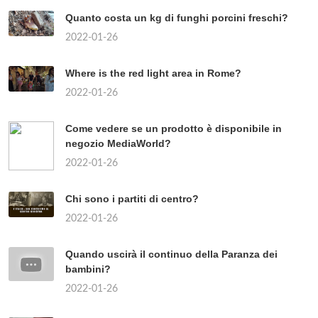
Quanto costa un kg di funghi porcini freschi?
2022-01-26
Where is the red light area in Rome?
2022-01-26
Come vedere se un prodotto è disponibile in
negozio MediaWorld?
2022-01-26
Chi sono i partiti di centro?
2022-01-26
Quando uscirà il continuo della Paranza dei
bambini?
2022-01-26