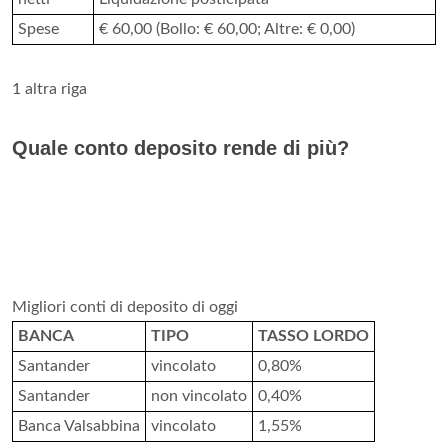
Spese
€ 60,00 (Bollo: € 60,00; Altre: € 0,00)
1 altra riga
Quale conto deposito rende di più?
Migliori conti di deposito di oggi
BANCA
TIPO
TASSO LORDO
Santander
vincolato
0,80%
Santander
non vincolato
0,40%
Banca Valsabbina
vincolato
1,55%