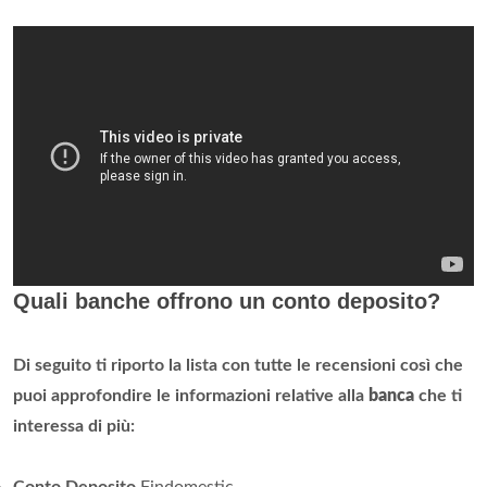
Quali banche offrono un conto deposito?
Di seguito ti riporto la lista con tutte le recensioni così che
puoi approfondire le informazioni relative alla
banca
che ti
interessa di più: