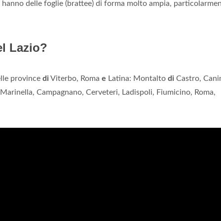
hanno delle foglie (brattee) di forma molto ampia, particolarme
el Lazio?
lle province
di
Viterbo, Roma
e
Latina: Montalto
di
Castro, Cani
a Marinella, Campagnano, Cerveteri, Ladispoli, Fiumicino, Roma,