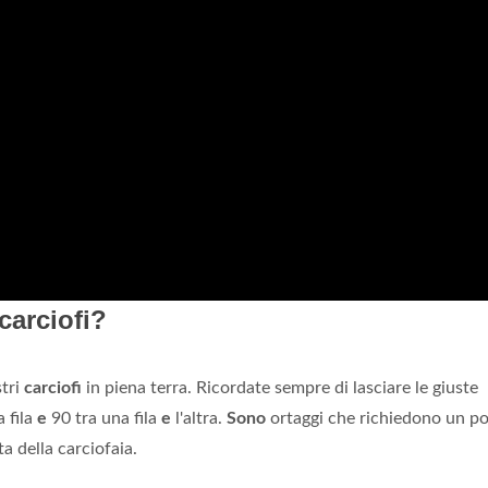
carciofi?
stri
carciofi
in piena terra. Ricordate sempre di lasciare le giuste
a fila
e
90 tra una fila
e
l'altra.
Sono
ortaggi che richiedono un po'
ta della carciofaia.