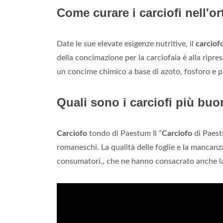
Come curare i carciofi nell'o
Date le sue elevate esigenze nutritive, il
carciof
della concimazione per la carciofaia è alla ripres
un concime chimico a base di azoto, fosforo e p
Quali sono i carciofi più bu
Carciofo
tondo di Paestum Il “
Carciofo
di Paest
romaneschi. La qualità delle foglie e la mancanza
consumatori., che ne hanno consacrato anche la