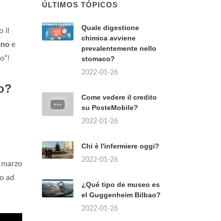
ÚLTIMOS TÓPICOS
Quale digestione
 il
chimica avviene
ano
e
prevalentemente nello
o“!
stomaco?
2022-01-26
o?
Come vedere il credito
su PosteMobile?
2022-01-26
Chi è l'infermiere oggi?
2022-01-26
e marzo
to ad
¿Qué tipo de museo es
el Guggenheim Bilbao?
2022-01-26