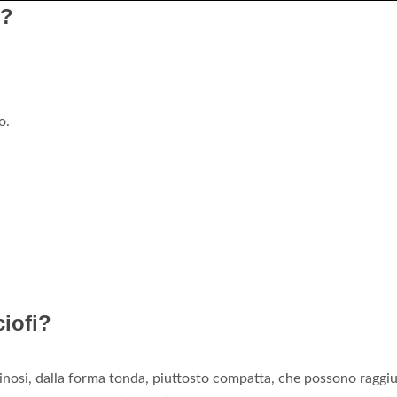
o?
o.
iofi?
nosi, dalla forma tonda, piuttosto compatta, che possono raggi