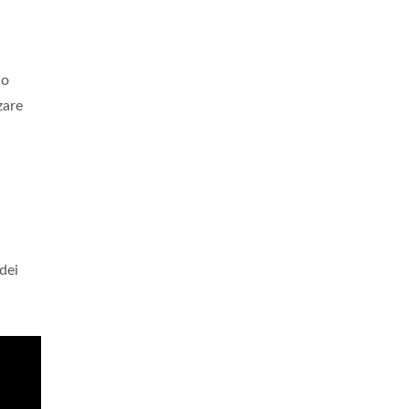
do
zare
dei