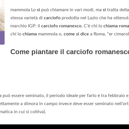
mammola Lo
si
può chiamare in vari modi, ma
si
tratta della
stessa varietà di
carciofo
prodotta nel Lazio che ha ottenuto
marchio IGP: il
carciofo romanesco
. C'è chi lo
chiama rom
chi lo
chiama
mammola o,
come si dice
a Roma, “er cimarol
Come piantare il carciofo romanesc
o
può essere seminato, il periodo ideale per farlo è tra febbraio 
rettamente a dimora in campo invece deve esser seminato nell'or
tica in cui si coltiva).