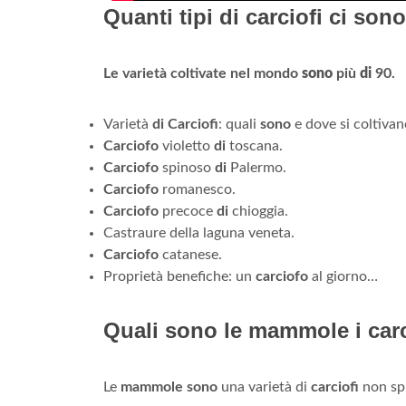
Quanti tipi di carciofi ci son
Le varietà coltivate nel mondo
sono
più
di
90.
Varietà
di Carciofi
: quali
sono
e dove si coltivan
Carciofo
violetto
di
toscana.
Carciofo
spinoso
di
Palermo.
Carciofo
romanesco.
Carciofo
precoce
di
chioggia.
Castraure della laguna veneta.
Carciofo
catanese.
Proprietà benefiche: un
carciofo
al giorno…
Quali sono le mammole i carc
Le
mammole sono
una varietà di
carciofi
non spi