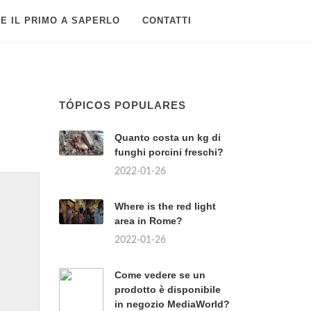
E IL PRIMO A SAPERLO
CONTATTI
TÓPICOS POPULARES
Quanto costa un kg di
funghi porcini freschi?
2022-01-26
Where is the red light
area in Rome?
2022-01-26
Come vedere se un
prodotto è disponibile
in negozio MediaWorld?