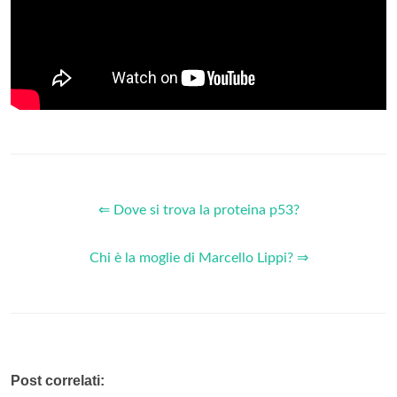
⇐ Dove si trova la proteina p53?
Chi è la moglie di Marcello Lippi? ⇒
Post correlati: