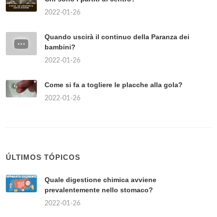
2022-01-26
Quando uscirà il continuo della Paranza dei
bambini?
2022-01-26
Come si fa a togliere le placche alla gola?
2022-01-26
ÚLTIMOS TÓPICOS
Quale digestione chimica avviene
prevalentemente nello stomaco?
2022-01-26