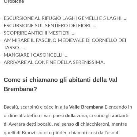
Orobiche
ESCURSIONE AL RIFUGIO LAGHI GEMELLI E 5 LAGHI. ...
ESCURSIONE SUL SENTIERO DEI FIORI. ...
SCOPRIRE ANTICHI MESTIERI. ...
AMMIRARE IL FASCINO MEDIEVALE DI CORNELLO DEI
TASSO. ...
MANGIARE I CASONCELLI. ...
ARRIVARE AL CONFINE DELLA SERENISSIMA.
Come si chiamano gli abitanti della Val
Brembana?
Bacalù, scarpinù e càcc in alta
Valle Brembana
Elencando in
ordine alfabetico i vari paesi
della
zona, ci sono gli
abitanti
di
Averara detti bocalù, nel senso
di
chiacchieroni, mentre
quelli
di
Branzi sòcoi o piödèr, chiamati così dall'uso
di