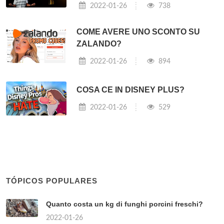
2022-01-26
738
COME AVERE UNO SCONTO SU
ZALANDO?
2022-01-26
894
COSA CE IN DISNEY PLUS?
2022-01-26
529
TÓPICOS POPULARES
Quanto costa un kg di funghi porcini freschi?
2022-01-26