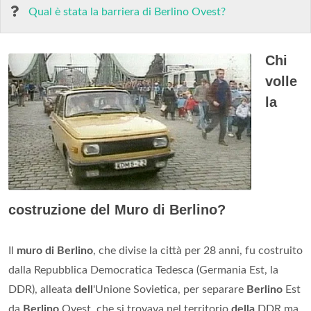
Qual è stata la barriera di Berlino Ovest?
Chi
volle
la
costruzione del Muro di Berlino?
Il
muro di Berlino
, che divise la città per 28 anni, fu costruito
dalla Repubblica Democratica Tedesca (Germania Est, la
DDR), alleata
dell
'Unione Sovietica, per separare
Berlino
Est
da
Berlino
Ovest, che si trovava nel territorio
della
DDR ma