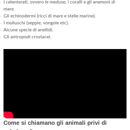
I celenterati, ovvero le meduse, i coralli e gli anemoni di
mare.
Gli echinodermi (ricci di mare e stelle marine).
I molluschi (seppie, vongole etc).
Alcune specie di anellidi.
Gli antropodi crostacei.
Come si chiamano gli animali privi di