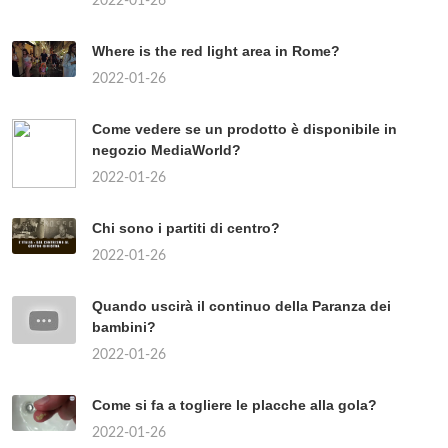
2022-01-26
Where is the red light area in Rome?
2022-01-26
Come vedere se un prodotto è disponibile in
negozio MediaWorld?
2022-01-26
Chi sono i partiti di centro?
2022-01-26
Quando uscirà il continuo della Paranza dei
bambini?
2022-01-26
Come si fa a togliere le placche alla gola?
2022-01-26