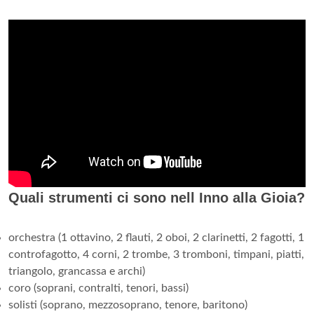
Quali strumenti ci sono nell Inno alla Gioia?
orchestra (1 ottavino, 2 flauti, 2 oboi, 2 clarinetti, 2 fagotti, 1
controfagotto, 4 corni, 2 trombe, 3 tromboni, timpani, piatti,
triangolo, grancassa e archi)
coro (soprani, contralti, tenori, bassi)
solisti (soprano, mezzosoprano, tenore, baritono)