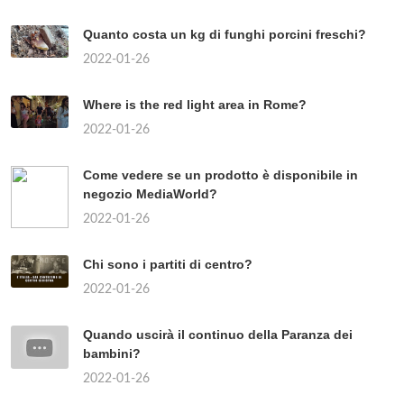
Quanto costa un kg di funghi porcini freschi?
2022-01-26
Where is the red light area in Rome?
2022-01-26
Come vedere se un prodotto è disponibile in
negozio MediaWorld?
2022-01-26
Chi sono i partiti di centro?
2022-01-26
Quando uscirà il continuo della Paranza dei
bambini?
2022-01-26