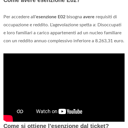
Come avere esenzione E02?
Per accedere all'
esenzione E02
bisogna
avere
requisiti di
occupazione e reddito. L'agevolazione spetta a: Disoccupati
e loro familiari a carico appartenenti ad un nucleo familiare
con un reddito annuo complessivo inferiore a 8.263,31 euro.
Come si ottiene l'esenzione dal ticket?