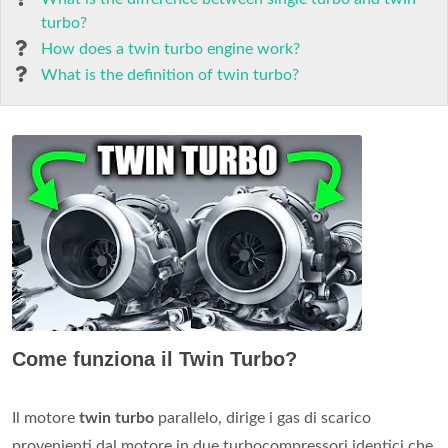
turbo?
How does a twin turbo engine work?
What is the definition of twin turbo?
Come funziona il Twin Turbo?
Il motore
twin turbo
parallelo, dirige i gas di scarico
provenienti dal motore in due turbocompressori identici che