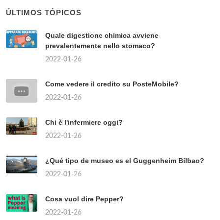
ÚLTIMOS TÓPICOS
Quale digestione chimica avviene
prevalentemente nello stomaco?
2022-01-26
Come vedere il credito su PosteMobile?
2022-01-26
Chi è l'infermiere oggi?
2022-01-26
¿Qué tipo de museo es el Guggenheim Bilbao?
2022-01-26
Cosa vuol dire Pepper?
2022-01-26