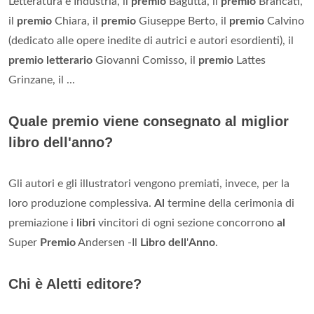
Letteratura e Industria, il
premio
Bagutta, il
premio
Brancati,
il
premio
Chiara, il
premio
Giuseppe Berto, il
premio
Calvino
(dedicato alle opere inedite di autrici e autori esordienti), il
premio letterario
Giovanni Comisso, il
premio
Lattes
Grinzane, il ...
Quale premio viene consegnato al miglior
libro dell'anno?
Gli autori e gli illustratori vengono premiati, invece, per la
loro produzione complessiva.
Al
termine della cerimonia di
premiazione i
libri
vincitori di ogni sezione concorrono
al
Super
Premio
Andersen -Il
Libro dell
'
Anno
.
Chi è Aletti editore?