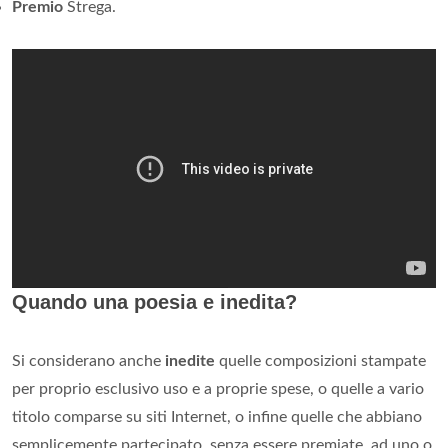
Premio
Strega.
Quando una poesia e inedita?
Si considerano anche
inedite
quelle composizioni stampate
per proprio esclusivo uso e a proprie spese, o quelle a vario
titolo comparse su siti Internet, o infine quelle che abbiano
semplicemente partecipato, senza essere premiate, ad uno o