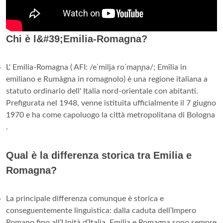
Chi è l&#39;Emilia-Romagna?
L' Emilia-Romagna ( AFI: /eˈmilja roˈmaɲɲa/; Emîlia in
emiliano e Rumâgna in romagnolo) è una regione italiana a
statuto ordinario dell' Italia nord-orientale con abitanti.
Prefigurata nel 1948, venne istituita ufficialmente il 7 giugno
1970 e ha come capoluogo la città metropolitana di Bologna
.
Qual è la differenza storica tra Emilia e
Romagna?
La principale differenza comunque è storica e
conseguentemente linguistica: dalla caduta dell’Impero
Romano fino all’Unità d’Italia, Emilia e Romagna sono sempre