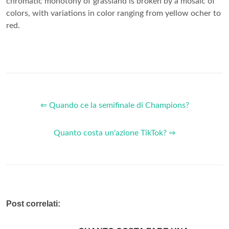
chromatic monotony of grassland is broken by a mosaic of
colors, with variations in color ranging from yellow ocher to
red.
⇐ Quando ce la semifinale di Champions?
Quanto costa un'azione TikTok? ⇒
Post correlati: