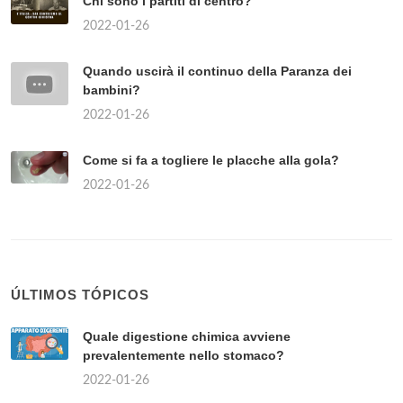
Chi sono i partiti di centro?
2022-01-26
Quando uscirà il continuo della Paranza dei
bambini?
2022-01-26
Come si fa a togliere le placche alla gola?
2022-01-26
ÚLTIMOS TÓPICOS
Quale digestione chimica avviene
prevalentemente nello stomaco?
2022-01-26