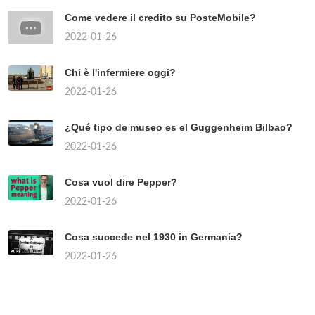
Come vedere il credito su PosteMobile?
2022-01-26
Chi è l'infermiere oggi?
2022-01-26
¿Qué tipo de museo es el Guggenheim Bilbao?
2022-01-26
Cosa vuol dire Pepper?
2022-01-26
Cosa succede nel 1930 in Germania?
2022-01-26