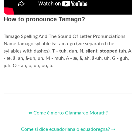
How to pronounce Tamago?
Tamago Spelling And The Sound Of Letter Pronunciations.
Name Tamago syllable is: tama-go (we separated the
syllables with dashes).
T - tuh, duh, N, silent, stopped tuh
. A
- æ, ā, ah, ā-uh, uh. M - muh. A - æ, ā, ah, ā-uh, uh. G - guh,
juh. O - ah, ō, uh, oo, ů.
⇐ Come è morto Gianmarco Moratti?
Come si dice ecuadoriana o ecuadoregna? ⇒