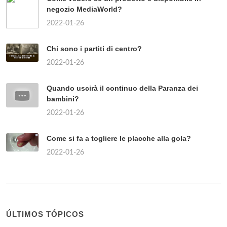
negozio MediaWorld?
2022-01-26
Chi sono i partiti di centro?
2022-01-26
Quando uscirà il continuo della Paranza dei
bambini?
2022-01-26
Come si fa a togliere le placche alla gola?
2022-01-26
ÚLTIMOS TÓPICOS