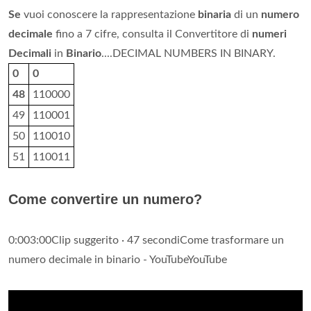
Se
vuoi conoscere la rappresentazione
binaria
di un
numero
decimale
fino a 7 cifre, consulta il Convertitore di
numeri
Decimali
in
Binario
....DECIMAL NUMBERS IN BINARY.
0
0
48
110000
49
110001
50
110010
51
110011
Come convertire un numero?
0:003:00Clip suggerito · 47 secondiCome trasformare un
numero decimale in binario - YouTubeYouTube