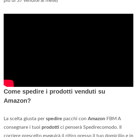
più di 37 vendite al mese)
Come spedire i prodotti venduti su
Amazon?
La scelta giusta per
spedire
pacchi con
Amazon
FBM A
consegnare i tuoi
prodotti
ci penserà Spedirecomodo. Il
corriere prescelto eseguirà il ritiro presso il tuo domicilio e in