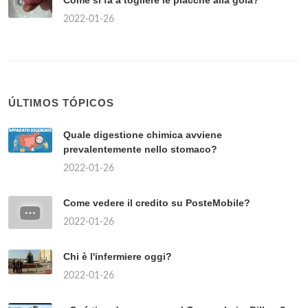
Come si fa a togliere le placche alla gola?
2022-01-26
ÚLTIMOS TÓPICOS
Quale digestione chimica avviene
prevalentemente nello stomaco?
2022-01-26
Come vedere il credito su PosteMobile?
2022-01-26
Chi è l'infermiere oggi?
2022-01-26