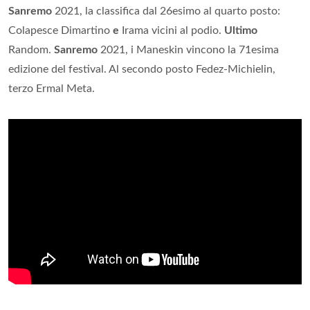
Sanremo
2021, la classifica dal 26esimo al quarto posto:
Colapesce Dimartino
e
Irama vicini al podio.
Ultimo
Random.
Sanremo
2021, i Maneskin vincono la 71esima
edizione del festival. Al secondo posto Fedez-Michielin,
terzo Ermal Meta.