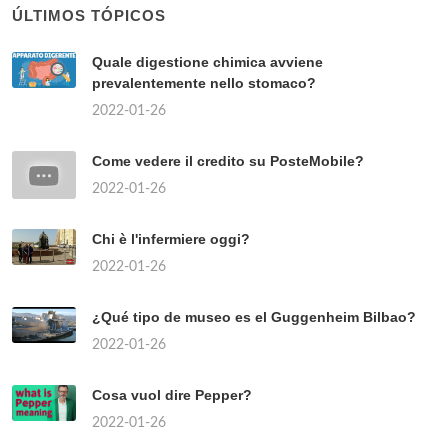
ÚLTIMOS TÓPICOS
Quale digestione chimica avviene
prevalentemente nello stomaco?
2022-01-26
Come vedere il credito su PosteMobile?
2022-01-26
Chi è l'infermiere oggi?
2022-01-26
¿Qué tipo de museo es el Guggenheim Bilbao?
2022-01-26
Cosa vuol dire Pepper?
2022-01-26