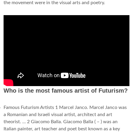
the movement were in the visual arts and poetry.
Who is the most famous artist of Futurism?
Famous Futurism Artists 1 Marcel Janco. Marcel Janco was
a Romanian and Israeli visual artist, architect and art
theorist. ... 2 Giacomo Balla. Giacomo Balla ( – ) was an
Italian painter, art teacher and poet best known as a key