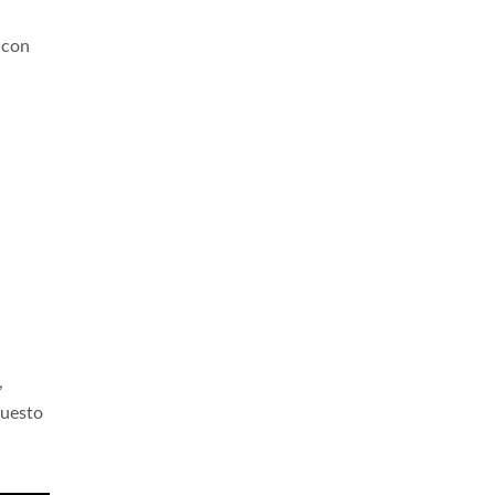
 con
,
questo