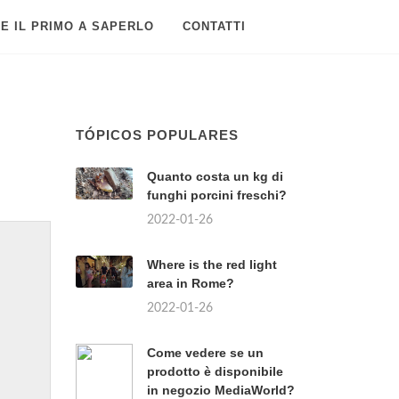
E IL PRIMO A SAPERLO
CONTATTI
TÓPICOS POPULARES
Quanto costa un kg di
funghi porcini freschi?
2022-01-26
Where is the red light
area in Rome?
2022-01-26
Come vedere se un
prodotto è disponibile
in negozio MediaWorld?