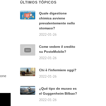
ÚLTIMOS TÓPICOS
Quale digestione
chimica avviene
prevalentemente nello
stomaco?
2022-01-26
Come vedere il credito
su PosteMobile?
2022-01-26
Chi è l'infermiere oggi?
ione
2022-01-26
¿Qué tipo de museo es
el Guggenheim Bilbao?
2022-01-26