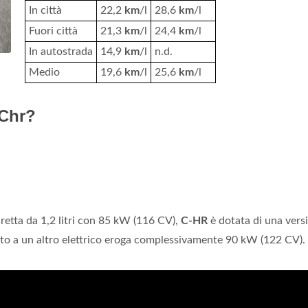
In città
22,2
km
/l
28,6
km
/l
Fuori città
21,3
km
/l
24,4
km
/l
In autostrada
14,9
km
/l
n.d.
Medio
19,6
km
/l
25,6
km
/l
 Chr?
iretta da 1,2 litri con 85 kW (116 CV),
C-HR
è dotata di una vers
to a un altro elettrico eroga complessivamente 90 kW (122 CV).