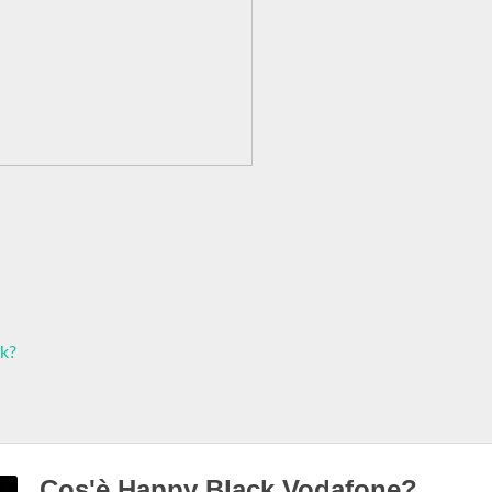
ck?
Cos'è Happy Black Vodafone?