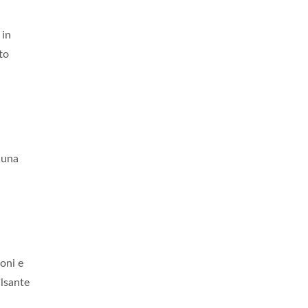
 in
to
i una
ioni e
ulsante