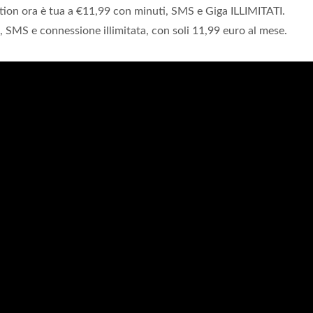
tion ora è tua a €11,99 con minuti, SMS e Giga ILLIMITATI.
 SMS e connessione illimitata, con soli 11,99 euro al mese.