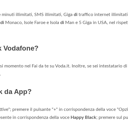
minuti illimitati, SMS illimitati, Giga
di
traffico internet illimitati
o
di
Monaco, Isole Faroe e Isola
di
Man e 5 Giga in USA, nel rispet
k Vodafone?
si momento nel Fai da te su Voda.it. Inoltre, se sei intestatario d
.
k da App?
 attive"; premere il pulsante "+" in corrispondenza della voce "Opz
resente in corrispondenza della voce
Happy Black
; premere sul p