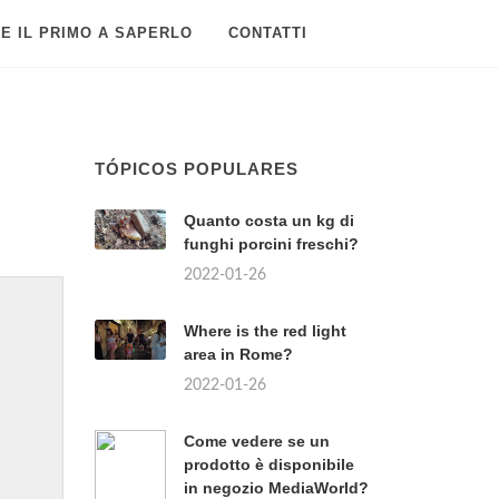
E IL PRIMO A SAPERLO
CONTATTI
TÓPICOS POPULARES
Quanto costa un kg di
funghi porcini freschi?
2022-01-26
Where is the red light
area in Rome?
2022-01-26
Come vedere se un
prodotto è disponibile
in negozio MediaWorld?