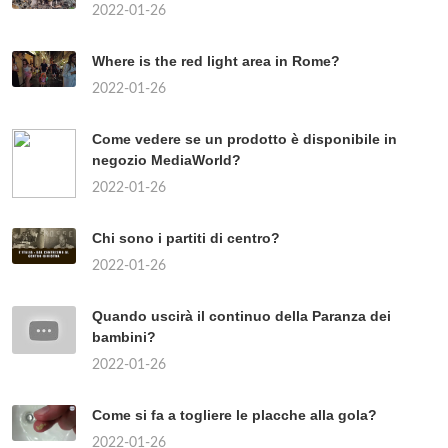
2022-01-26
Where is the red light area in Rome?
2022-01-26
Come vedere se un prodotto è disponibile in
negozio MediaWorld?
2022-01-26
Chi sono i partiti di centro?
2022-01-26
Quando uscirà il continuo della Paranza dei
bambini?
2022-01-26
Come si fa a togliere le placche alla gola?
2022-01-26