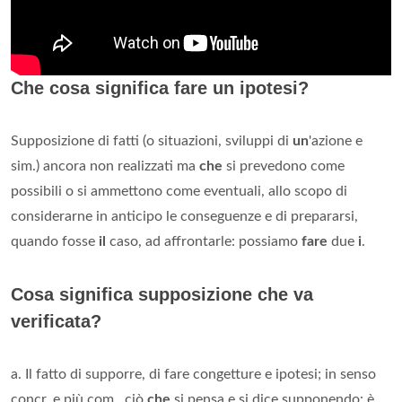
Che cosa significa fare un ipotesi?
Supposizione di fatti (o situazioni, sviluppi di
un
'azione e
sim.) ancora non realizzati ma
che
si prevedono come
possibili o si ammettono come eventuali, allo scopo di
considerarne in anticipo le conseguenze e di prepararsi,
quando fosse
il
caso, ad affrontarle: possiamo
fare
due
i
.
Cosa significa supposizione che va
verificata?
a. Il fatto di supporre, di fare congetture e ipotesi; in senso
concr. e più com., ciò
che
si pensa e si dice supponendo: è