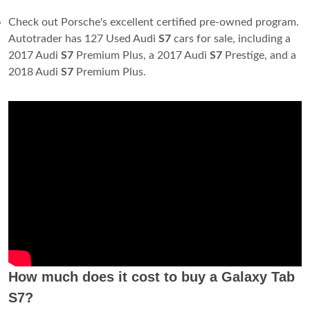
Check out Porsche's excellent certified pre-owned program.
Autotrader has 127 Used Audi
S7
cars for sale, including a
2017 Audi
S7
Premium Plus, a 2017 Audi
S7
Prestige, and a
2018 Audi
S7
Premium Plus.
How much does it cost to buy a Galaxy Tab
S7?