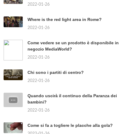
2022-01-26
Where is the red light area in Rome?
2022-01-26
Come vedere se un prodotto è disponibile in
negozio MediaWorld?
2022-01-26
Chi sono i partiti di centro?
2022-01-26
Quando uscirà il continuo della Paranza dei
bambini?
2022-01-26
Come si fa a togliere le placche alla gola?
2022-01-26