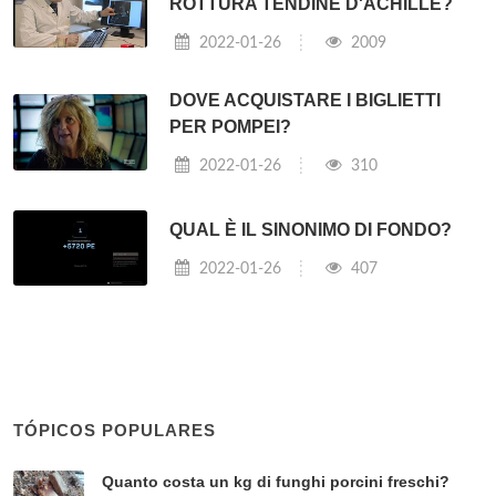
ROTTURA TENDINE D'ACHILLE?
2022-01-26
2009
DOVE ACQUISTARE I BIGLIETTI
PER POMPEI?
2022-01-26
310
QUAL È IL SINONIMO DI FONDO?
2022-01-26
407
TÓPICOS POPULARES
Quanto costa un kg di funghi porcini freschi?