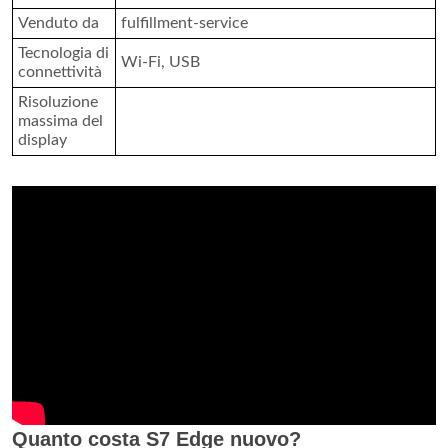
Venduto da
fulfillment-service
Tecnologia di
Wi-Fi, USB
connettività
Risoluzione
massima del
display
Quanto costa S7 Edge nuovo?