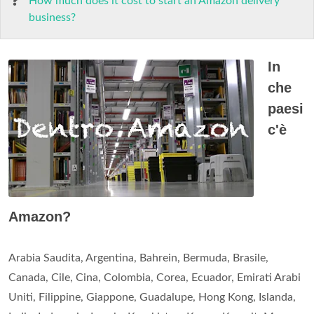
How much does it cost to start an Amazon delivery
business?
In
che
paesi
c'è
Amazon?
Arabia Saudita, Argentina, Bahrein, Bermuda, Brasile,
Canada, Cile, Cina, Colombia, Corea, Ecuador, Emirati Arabi
Uniti, Filippine, Giappone, Guadalupe, Hong Kong, Islanda,