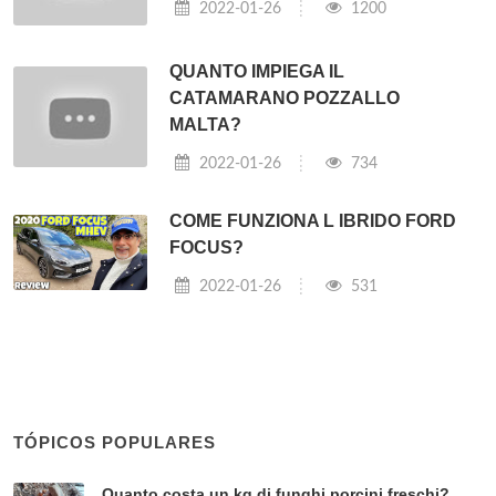
2022-01-26
1200
QUANTO IMPIEGA IL
CATAMARANO POZZALLO
MALTA?
2022-01-26
734
COME FUNZIONA L IBRIDO FORD
FOCUS?
2022-01-26
531
TÓPICOS POPULARES
Quanto costa un kg di funghi porcini freschi?