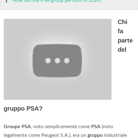
How did the PSA group perform in 2020?
Chi
fa
parte
del
gruppo PSA?
Groupe PSA
, noto semplicemente come
PSA
(noto
legalmente come Peugeot S.A.), era un
gruppo
industriale