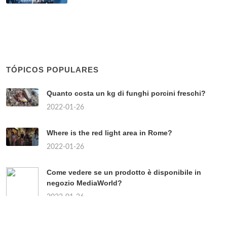
TÓPICOS POPULARES
Quanto costa un kg di funghi porcini freschi?
2022-01-26
Where is the red light area in Rome?
2022-01-26
Come vedere se un prodotto è disponibile in
negozio MediaWorld?
2022-01-26
Chi sono i partiti di centro?