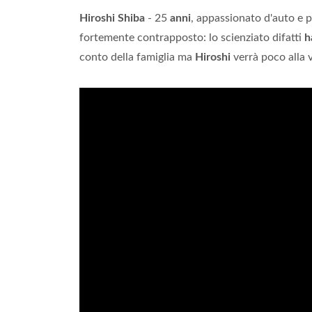
Hiroshi Shiba
- 25
anni
, appassionato d'auto e p
fortemente contrapposto: lo scienziato difatti
h
conto della famiglia ma
Hiroshi
verrà poco alla 