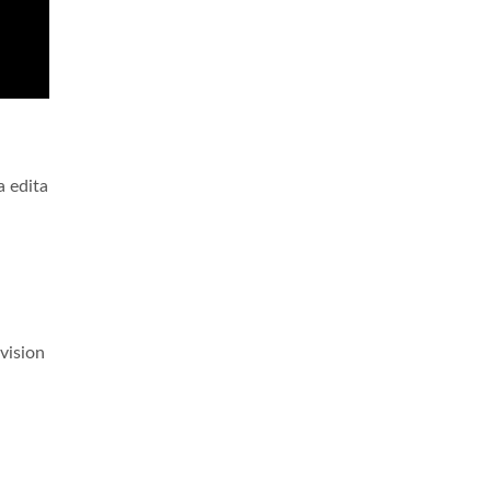
a edita
evision