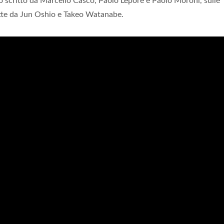
ato scritto da Marcello Casco, Paolo Lepore e Paolo Moroni, sulle
itte da Jun Oshio e Takeo Watanabe.