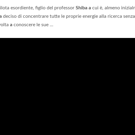
ilota esordiente, figlio del professor
Shiba a
cui è, almeno inizia
a
deciso di concentrare tutte le proprie energie alla ricerca senz
volta
a
conoscere le sue ...