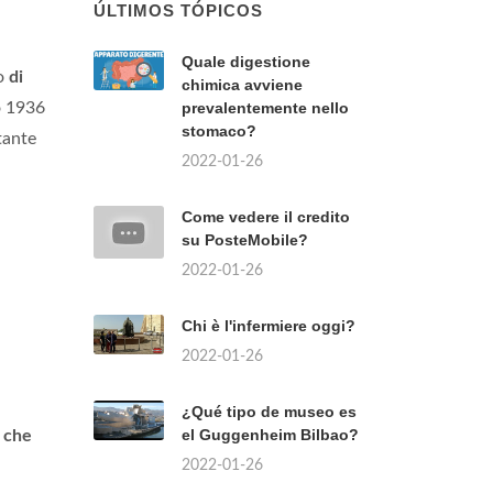
ÚLTIMOS TÓPICOS
Quale digestione
mo
di
chimica avviene
o 1936
prevalentemente nello
stomaco?
tante
2022-01-26
Come vedere il credito
su PosteMobile?
2022-01-26
Chi è l'infermiere oggi?
2022-01-26
¿Qué tipo de museo es
el Guggenheim Bilbao?
e
che
2022-01-26