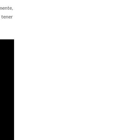
lmente,
a tener