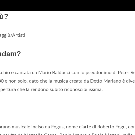
iù?
aggiù/Artisti
undam?
ecchio e cantata da Mario Balducci con lo pseudonimo di Peter Re
'80 e non solo, dato che la musica creata da Detto Mariano è div
apertura che la rendono subito riconoscibilissima.
 brano musicale inciso da Fogus, nome d'arte di Roberto Fogu, c