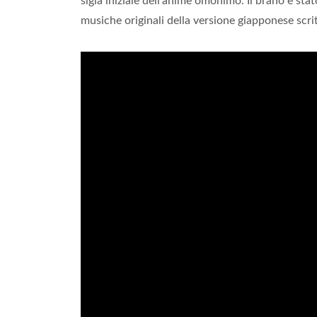
sigla iniziale dell'anime omonimo. Il brano è st
musiche originali della versione giapponese scr