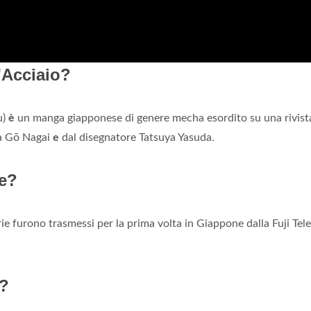
'Acciaio?
u)
è
un manga giapponese di genere mecha esordito su una rivist
da Gō Nagai
e
dal disegnatore Tatsuya Yasuda.
ke?
ie furono trasmessi per la prima volta in Giappone dalla Fuji Tel
a?