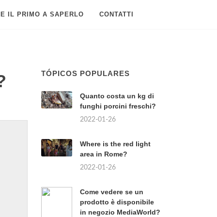
E IL PRIMO A SAPERLO
CONTATTI
TÓPICOS POPULARES
?
Quanto costa un kg di
funghi porcini freschi?
2022-01-26
Where is the red light
area in Rome?
2022-01-26
Come vedere se un
prodotto è disponibile
in negozio MediaWorld?