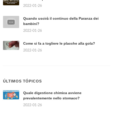
2022-01-26
Quando uscirà il continuo della Paranza dei
bambini?
2022-01-26
Come si fa a togliere le placche alla gola?
2022-01-26
ÚLTIMOS TÓPICOS
Quale digestione chimica avviene
prevalentemente nello stomaco?
2022-01-26