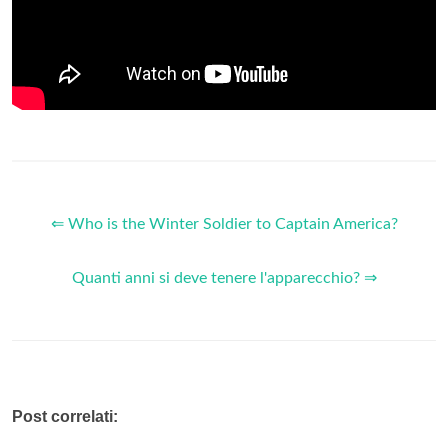
⇐ Who is the Winter Soldier to Captain America?
Quanti anni si deve tenere l'apparecchio? ⇒
Post correlati: