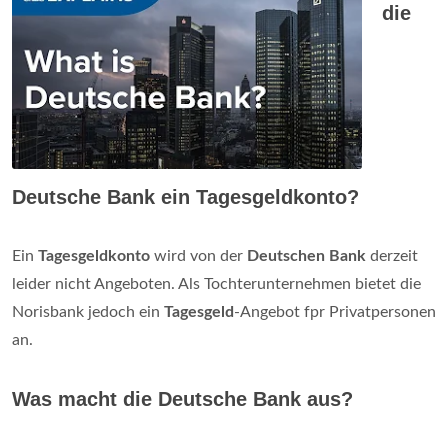
die
Deutsche Bank ein Tagesgeldkonto?
Ein
Tagesgeldkonto
wird von der
Deutschen Bank
derzeit
leider nicht Angeboten. Als Tochterunternehmen bietet die
Norisbank jedoch ein
Tagesgeld
-Angebot fpr Privatpersonen
an.
Was macht die Deutsche Bank aus?