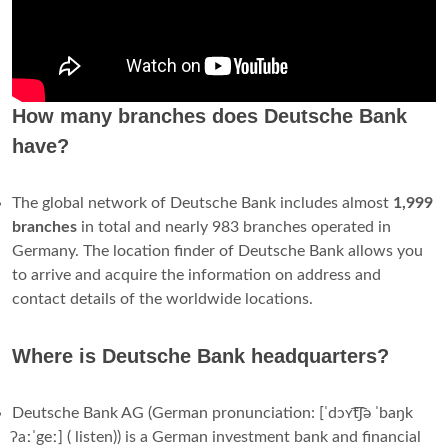
How many branches does Deutsche Bank
have?
The global network of Deutsche Bank includes almost
1,999
branches
in total and nearly 983 branches operated in
Germany. The location finder of Deutsche Bank allows you
to arrive and acquire the information on address and
contact details of the worldwide locations.
Where is Deutsche Bank headquarters?
Deutsche Bank AG (German pronunciation: [ˈdɔʏ̯t͡ʃə ˈbaŋk
ʔaːˈgeː] ( listen)) is a German investment bank and financial