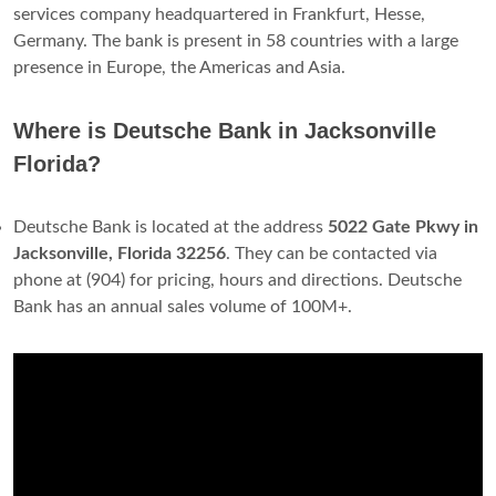
services company headquartered in Frankfurt, Hesse,
Germany. The bank is present in 58 countries with a large
presence in Europe, the Americas and Asia.
Where is Deutsche Bank in Jacksonville
Florida?
Deutsche Bank is located at the address
5022 Gate Pkwy in
Jacksonville, Florida 32256
. They can be contacted via
phone at (904) for pricing, hours and directions. Deutsche
Bank has an annual sales volume of 100M+.