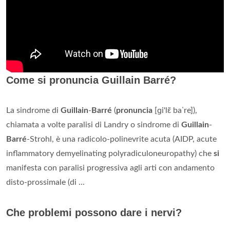
Come si pronuncia Guillain Barré?
La sindrome di
Guillain
-
Barré
(
pronuncia
[ɡi'lɛ̃ baˈre]),
chiamata a volte paralisi di Landry o sindrome di
Guillain
-
Barré
-Strohl, è una radicolo-polinevrite acuta (AIDP, acute
inflammatory demyelinating polyradiculoneuropathy) che
si
manifesta con paralisi progressiva agli arti con andamento
disto-prossimale (di ...
Che problemi possono dare i nervi?