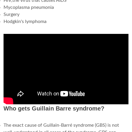
HIV,the virus that causes AIDS
Mycoplasma pneumonia
Surgery
Hodgkin's lymphoma
Who gets Guillain Barre syndrome?
The exact cause of Guillain-Barré syndrome (GBS) is not