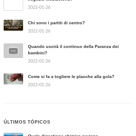
2022-01-26
Chi sono i partiti di centro?
2022-01-26
Quando uscirà il continuo della Paranza dei
bambini?
2022-01-26
Come si fa a togliere le placche alla gola?
2022-01-26
ÚLTIMOS TÓPICOS