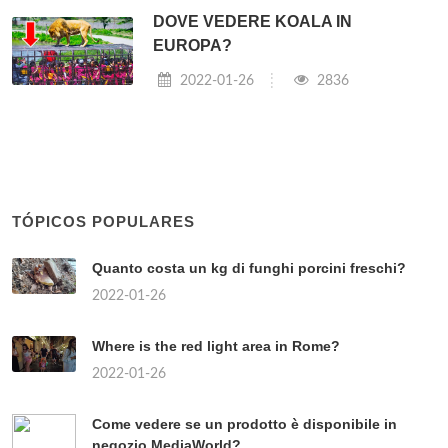
DOVE VEDERE KOALA IN
EUROPA?
2022-01-26
2836
TÓPICOS POPULARES
Quanto costa un kg di funghi porcini freschi?
2022-01-26
Where is the red light area in Rome?
2022-01-26
Come vedere se un prodotto è disponibile in
negozio MediaWorld?