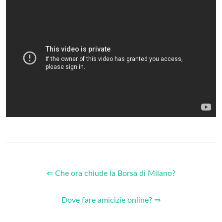
⇐ Che ora chiude la Borsa di Milano?
Dove fare amicizie online? ⇒