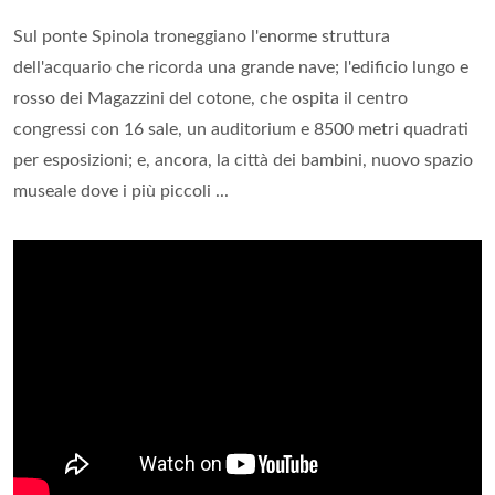
Sul ponte Spinola troneggiano l'enorme struttura
dell'acquario che ricorda una grande nave; l'edificio lungo e
rosso dei Magazzini del cotone, che ospita il centro
congressi con 16 sale, un auditorium e 8500 metri quadrati
per esposizioni; e, ancora, la città dei bambini, nuovo spazio
museale dove i più piccoli ...