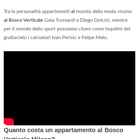
Tra le personalità appartenenti
al
mondo della moda vivono
al Bosco Verticale
Gaia Trussardi e Diego Dolcini, mentre
per il mondo dello sport possiamo citare come inquilini del
grattacielo i calciatori Ivan Perisic e Felipe Melo.
Quanto costa un appartamento al Bosco