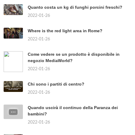
Quanto costa un kg di funghi porcini freschi?
2022-01-26
Where is the red light area in Rome?
2022-01-26
Come vedere se un prodotto è disponibile in
negozio MediaWorld?
2022-01-26
Chi sono i partiti di centro?
2022-01-26
Quando uscirà il continuo della Paranza dei
bambini?
2022-01-26